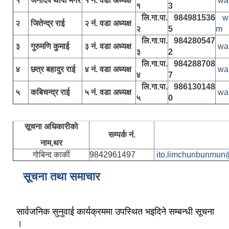
१
जनदिप थापा मगर
१ नं. वडा अध्यक्ष
wa
१
3
लि.गा.पा.
984981536
w
२
जितेन्द्र राई
२ नं. वडा अध्यक्ष
२
5
m
लि.गा.पा.
984280547
३
गुरुमणि कुमाई
३ नं. वडा अध्यक्ष
wa
३
2
लि.गा.पा.
984288708
४
छत्र बहादुर राई
४ नं. वडा अध्यक्ष
wa
४
7
लि.गा.पा.
986130148
५
कबिचन्द्र राई
५ नं. वडा अध्यक्ष
wa
५
0
सूचना अधिकारीकाे
सम्पर्क नं.
नाम,थर
गोबिन्द कार्की
9842961497
ito.limchunbunmun
सूचना तथा समाचार
सार्वजनिक सुनुवाई कार्यक्रममा उपस्थित भइदिने सम्बन्धी सूचना
।