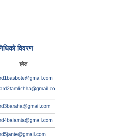
निधिकाे विवरण
इमेल
rd1basbote@gmail.com
ard2tamlichha@gmail.co
rd3baraha@gmail.com
rd4balamta@gmail.com
rd5jante@gmail.com