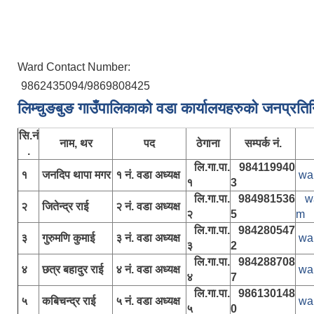
Ward Contact Number:
9862435094/9869808425
लिम्चुङबुङ गाउँपालिकाकाे वडा कार्यालयहरुकाे जनप्रति
सि.नं
नाम, थर
पद
ठेगाना
सम्पर्क नं.
.
लि.गा.पा.
984119940
१
जनदिप थापा मगर
१ नं. वडा अध्यक्ष
wa
१
3
लि.गा.पा.
984981536
w
२
जितेन्द्र राई
२ नं. वडा अध्यक्ष
२
5
m
लि.गा.पा.
984280547
३
गुरुमणि कुमाई
३ नं. वडा अध्यक्ष
wa
३
2
लि.गा.पा.
984288708
४
छत्र बहादुर राई
४ नं. वडा अध्यक्ष
wa
४
7
लि.गा.पा.
986130148
५
कबिचन्द्र राई
५ नं. वडा अध्यक्ष
wa
५
0