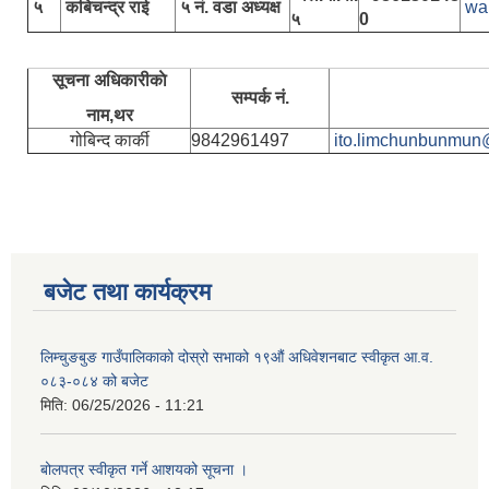
५
कबिचन्द्र राई
५ नं. वडा अध्यक्ष
wa
५
0
सूचना अधिकारीकाे
सम्पर्क नं.
नाम,थर
गोबिन्द कार्की
9842961497
ito.limchunbunmun
बजेट तथा कार्यक्रम
लिम्चुङबुङ गाउँपालिकाको दोस्रो सभाको १९औं अधिवेशनबाट स्वीकृत आ.व.
०८३-०८४ को बजेट
मिति:
06/25/2026 - 11:21
बोलपत्र स्वीकृत गर्ने आशयको सूचना ।