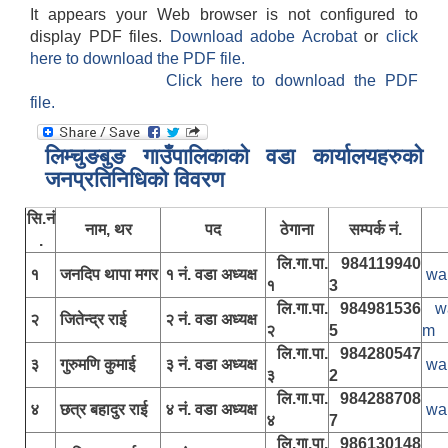
It appears your Web browser is not configured to
display PDF files.
Download adobe Acrobat
or
click
here to download the PDF file.
Click here to download the PDF
file.
लिम्चुङबुङ गाउँपालिकाकाे वडा कार्यालयहरुकाे
जनप्रतिनिधिकाे विवरण
सि.नं
नाम, थर
पद
ठेगाना
सम्पर्क नं.
.
लि.गा.पा.
984119940
१
जनदिप थापा मगर
१ नं. वडा अध्यक्ष
wa
१
3
लि.गा.पा.
984981536
w
२
जितेन्द्र राई
२ नं. वडा अध्यक्ष
२
5
m
लि.गा.पा.
984280547
३
गुरुमणि कुमाई
३ नं. वडा अध्यक्ष
wa
३
2
लि.गा.पा.
984288708
४
छत्र बहादुर राई
४ नं. वडा अध्यक्ष
wa
४
7
लि.गा.पा.
986130148