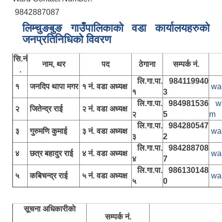
9842887087
लिम्चुङबुङ गाउँपालिकाकाे वडा कार्यालयहरुकाे
जनप्रतिनिधिकाे विवरण
सि.नं
नाम, थर
पद
ठेगाना
सम्पर्क नं.
.
लि.गा.पा.
984119940
१
जनदिप थापा मगर
१ नं. वडा अध्यक्ष
wa
१
3
लि.गा.पा.
984981536
w
२
जितेन्द्र राई
२ नं. वडा अध्यक्ष
२
5
m
लि.गा.पा.
984280547
३
गुरुमणि कुमाई
३ नं. वडा अध्यक्ष
wa
३
2
लि.गा.पा.
984288708
४
छत्र बहादुर राई
४ नं. वडा अध्यक्ष
wa
४
7
लि.गा.पा.
986130148
५
कबिचन्द्र राई
५ नं. वडा अध्यक्ष
wa
५
0
सूचना अधिकारीकाे
सम्पर्क नं.