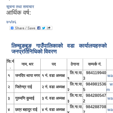
सूचना तथा समाचार
आर्थिक वर्ष:
७५/७६
लिम्चुङबुङ गाउँपालिकाकाे वडा कार्यालयहरुकाे
जनप्रतिनिधिकाे विवरण
सि.नं
नाम, थर
पद
ठेगाना
सम्पर्क नं.
.
लि.गा.पा.
984119940
१
जनदिप थापा मगर
१ नं. वडा अध्यक्ष
wa
१
3
लि.गा.पा.
984981536
w
२
जितेन्द्र राई
२ नं. वडा अध्यक्ष
२
5
m
लि.गा.पा.
984280547
३
गुरुमणि कुमाई
३ नं. वडा अध्यक्ष
wa
३
2
लि.गा.पा.
984288708
४
छत्र बहादुर राई
४ नं. वडा अध्यक्ष
wa
४
7