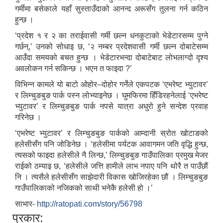
गर्मीमा बसेकाले यहाँ सुस्ताउँदाको आनन्द अरूसँग तुलना गर्न कठिन
हुन्छ ।
‘प्रदेश १ र २ का तराईवासी गर्मी छल्न धनकुटाको भेडेटारसम्म पुग्ने
गर्छन्,’ उनको सोधाइ छ, ‘२ नम्बर प्रदेशवासी गर्मी छल्न दोबाटेसम्म
आउँदा समयको बचत हुन्छ । भेडेटारभन्दा दोबाटेबाट लोभलाग्दो दृश्य
अवलोकन गर्न सकिन्छ । भएन त फाइदा ?’
विभिन्न कामले यो बाटो ओहोर–दोहोर गर्नेले एकपटक ‘एभरेष्ट भ्युटावर’
र लिम्चुङबुङ पार्क पस्न लोभ्याइनेछ । घुमफिरमा हिँडिरहनेलाई ‘एभरेष्ट
भ्युटावर’ र लिम्चुङबुङ पार्क नपसे यात्रा अधुरो हुने सन्देश प्रवाह
गरिनेछ ।
‘एभरेष्ट भ्युटावर’ र लिम्चुङबुङ पार्कको आम्दानी स्रोत खोटाङको
हलेसीसँग पनि जोडिनेछ । ‘हलेसीमा पर्यटक आवागमन जति वृद्धि हुन्छ,
त्यसको फाइदा हलेसीले नै लिन्छ,’ लिम्चुङबुङ गाउँपालिका प्रमुख मेजर
राईको ठम्याइ छ, ‘हलेसीले जत्ति हामीले लाभ नपाए पनि थोरै त पाउँछौं
नि । त्यसैले हलेसीसँग साझेदारी विकास खोजिरहेका छौं । लिम्चुङबुङ
गाउँपालिकाको नजिकको साथी भनेकै हलेसी हो ।’
साभार-
http://ratopati.com/story/56798
प्रकार: