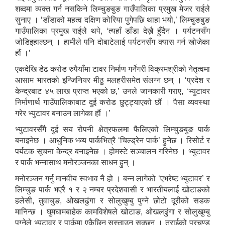
शब्दमा व्यक्त गर्न नसकिने लिम्चुङबुङ गाउँपालिका प्रमुख मेजर राईले
सुनाए । ‘डाँडाको महत्व दक्षिण कोरिया पुगेपछि थाहा भयो,’ लिम्चुङबुङ
गाउँपालिका प्रमुख राईले थपे, ‘त्यहाँ डाँडा देख्नै हुँदैन । पर्यटनसँग
जोडिइहाल्छन् । हामीले पनि दोबाटेलाई पर्यटनसँग क्यास गर्न खोजेका
हौं ।’
एकदेखि डेढ करोड रुपैयाँमा टावर निर्माण गर्नेगरी विक्रमश्रीको नेतृत्वमा
आसाम भारतको इन्जिनियर मीठु मलहरीसमेत संलग्न छन् । ‘प्रदेश र
केन्द्रबाट ४५ लाख प्राप्त भएको छ,’ उनले जानकारी गराए, ‘भ्युटावर
निर्माणार्थ गाउँपालिकाबाट दुई करोड छुट्ट्याएको छौं । पैसा व्यवस्था
गरेर भ्युटावर बनाउन लागेका हौं ।’
भ्युटावरसँगै दुई सय रोपनी क्षेत्रफलमा फैलिएको लिम्चुङबुङ पार्क
बनाइनेछ । आधुनिक भव्य पार्कभित्रै ‘चिल्ड्रेन पार्क’ हुनेछ । रिसोर्ट र
पर्यटक सूचना केन्द्र बनाइनेछ । होमस्टे सञ्चालन गरिनेछ । भ्युटावर
र पार्क भन्नासाथ मनोरञ्जनका साधन हुन् ।
मनोरञ्जन गर्नु मानवीय स्वभाव नै हो । बन्न लागेको ‘एभरेष्ट भ्युटावर’ र
लिम्चुङ पार्क भएरै १ र २ नम्बर प्रदेशवासी र भारतीयलाई खोटाङको
हलेसी, तुवाचुङ, ओखलढुंगा र सोलुखुम्बु पुग्ने छोटो दूरीको सडक
मानिन्छ । घुमघामबाहेक कामविशेषले खोटाङ, ओखलढुंगा र सोलुखुम्बु
पुग्नेले भ्युटावर र पार्कमा एकैछिन सुस्ताउन सक्छन् । तराईको प्रचण्ड