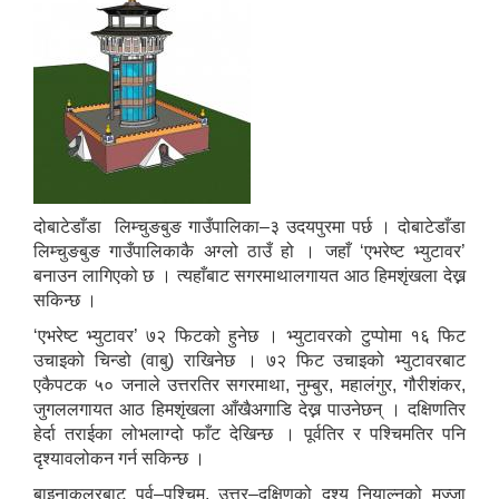
दोबाटेडाँडा लिम्चुङबुङ गाउँपालिका–३ उदयपुरमा पर्छ । दोबाटेडाँडा
लिम्चुङबुङ गाउँपालिकाकै अग्लो ठाउँ हो । जहाँ ‘एभरेष्ट भ्युटावर’
बनाउन लागिएको छ । त्यहाँबाट सगरमाथालगायत आठ हिमशृंखला देख्न
सकिन्छ ।
‘एभरेष्ट भ्युटावर’ ७२ फिटको हुनेछ । भ्युटावरको टुप्पोमा १६ फिट
उचाइको चिन्डो (वाबु) राखिनेछ । ७२ फिट उचाइको भ्युटावरबाट
एकैपटक ५० जनाले उत्तरतिर सगरमाथा, नुम्बुर, महालंगुर, गौरीशंकर,
जुगललगायत आठ हिमशृंखला आँखैअगाडि देख्न पाउनेछन् । दक्षिणतिर
हेर्दा तराईका लोभलाग्दो फाँट देखिन्छ । पूर्वतिर र पश्चिमतिर पनि
दृश्यावलोकन गर्न सकिन्छ ।
बाइनाकुलरबाट पूर्व–पश्चिम, उत्तर–दक्षिणको दृश्य नियाल्नुको मज्जा