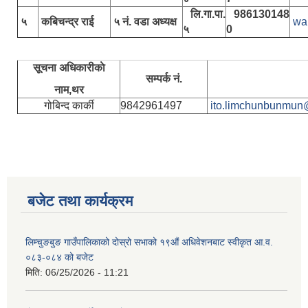
लि.गा.पा.
986130148
५
कबिचन्द्र राई
५ नं. वडा अध्यक्ष
wa
५
0
सूचना अधिकारीकाे
सम्पर्क नं.
नाम,थर
गोबिन्द कार्की
9842961497
ito.limchunbunmun
बजेट तथा कार्यक्रम
लिम्चुङबुङ गाउँपालिकाको दोस्रो सभाको १९औं अधिवेशनबाट स्वीकृत आ.व.
०८३-०८४ को बजेट
मिति:
06/25/2026 - 11:21