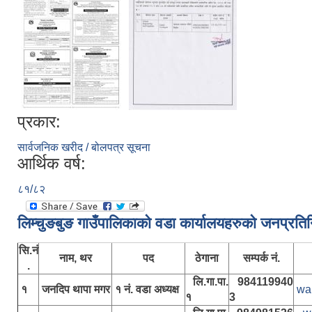
प्रकार:
सार्वजनिक खरीद / बोलपत्र सूचना
आर्थिक वर्ष:
८१/८२
लिम्चुङबुङ गाउँपालिकाकाे वडा कार्यालयहरुकाे जनप्रति
सि.नं
नाम, थर
पद
ठेगाना
सम्पर्क नं.
.
लि.गा.पा.
984119940
१
जनदिप थापा मगर
१ नं. वडा अध्यक्ष
wa
१
3