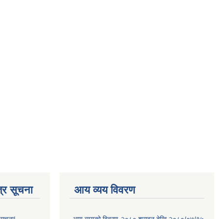
्र सूचना
आय व्यय विवरण
 सूचना|
आय व्ययको बिबरण-२०८० श्रावन देखि २०८०/०७/१५