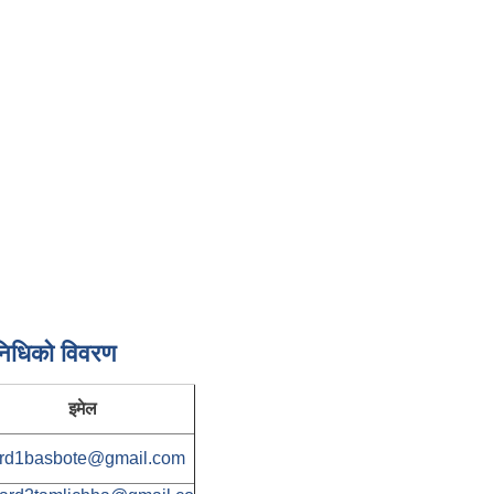
निधिकाे विवरण
इमेल
rd1basbote@gmail.com