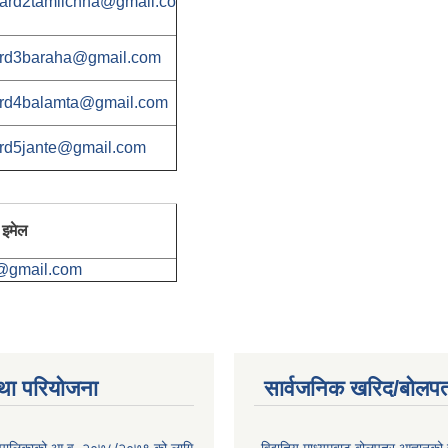
ard2tamlichha@gmail.co
rd3baraha@gmail.com
rd4balamta@gmail.com
rd5jante@gmail.com
इमेल
@gmail.com
था परियोजना
सार्वजनिक खरिद/बोलपत
ाउँपालिकाको आ.व. २०७८/२०७९ को लागि
विद्युतिय माध्यमबाट बोलपत्र आह्वानको