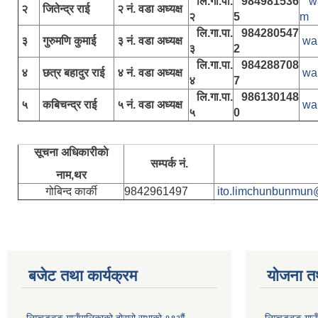
लि.गा.पा.
984981536
w
२
जितेन्द्र राई
२ नं. वडा अध्यक्ष
२
5
m
लि.गा.पा.
984280547
३
गुरुमणि कुमाई
३ नं. वडा अध्यक्ष
wa
३
2
लि.गा.पा.
984288708
४
छत्र बहादुर राई
४ नं. वडा अध्यक्ष
wa
४
7
लि.गा.पा.
986130148
५
कबिचन्द्र राई
५ नं. वडा अध्यक्ष
wa
५
0
सूचना अधिकारीकाे
सम्पर्क नं.
नाम,थर
गोबिन्द कार्की
9842961497
ito.limchunbunmun
बजेट तथा कार्यक्रम
योजना त
लिम्चुङबुङ गाउँपालिकाको दोस्रो सभाको १९औं
लिम्चुङबुङ ग