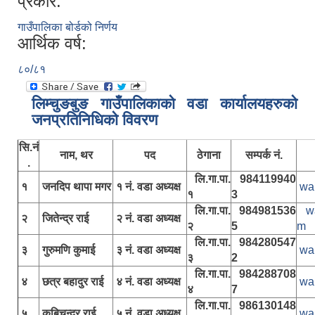
प्रकार:
गाउँपालिका बोर्डको निर्णय
आर्थिक वर्ष:
८०/८१
लिम्चुङबुङ गाउँपालिकाकाे वडा कार्यालयहरुकाे
जनप्रतिनिधिकाे विवरण
सि.नं
नाम, थर
पद
ठेगाना
सम्पर्क नं.
.
लि.गा.पा.
984119940
१
जनदिप थापा मगर
१ नं. वडा अध्यक्ष
wa
१
3
लि.गा.पा.
984981536
w
२
जितेन्द्र राई
२ नं. वडा अध्यक्ष
२
5
m
लि.गा.पा.
984280547
३
गुरुमणि कुमाई
३ नं. वडा अध्यक्ष
wa
३
2
लि.गा.पा.
984288708
४
छत्र बहादुर राई
४ नं. वडा अध्यक्ष
wa
४
7
लि.गा.पा.
986130148
५
कबिचन्द्र राई
५ नं. वडा अध्यक्ष
wa