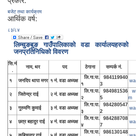
प्रकार:
बजेट तथा कार्यक्रम
आर्थिक वर्ष:
८३/८४
लिम्चुङबुङ गाउँपालिकाकाे वडा कार्यालयहरुकाे
जनप्रतिनिधिकाे विवरण
सि.नं
नाम, थर
पद
ठेगाना
सम्पर्क नं.
.
लि.गा.पा.
984119940
१
जनदिप थापा मगर
१ नं. वडा अध्यक्ष
wa
१
3
लि.गा.पा.
984981536
w
२
जितेन्द्र राई
२ नं. वडा अध्यक्ष
२
5
m
लि.गा.पा.
984280547
३
गुरुमणि कुमाई
३ नं. वडा अध्यक्ष
wa
३
2
लि.गा.पा.
984288708
४
छत्र बहादुर राई
४ नं. वडा अध्यक्ष
wa
४
7
लि.गा.पा.
986130148
५
कबिचन्द्र राई
५ नं. वडा अध्यक्ष
wa