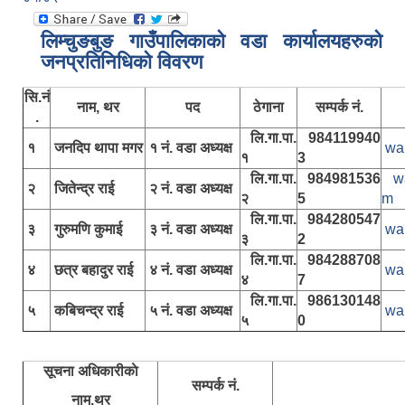
लिम्चुङबुङ गाउँपालिकाकाे वडा कार्यालयहरुकाे
जनप्रतिनिधिकाे विवरण
सि.नं
नाम, थर
पद
ठेगाना
सम्पर्क नं.
.
लि.गा.पा.
984119940
१
जनदिप थापा मगर
१ नं. वडा अध्यक्ष
wa
१
3
लि.गा.पा.
984981536
w
२
जितेन्द्र राई
२ नं. वडा अध्यक्ष
२
5
m
लि.गा.पा.
984280547
३
गुरुमणि कुमाई
३ नं. वडा अध्यक्ष
wa
३
2
लि.गा.पा.
984288708
४
छत्र बहादुर राई
४ नं. वडा अध्यक्ष
wa
४
7
लि.गा.पा.
986130148
५
कबिचन्द्र राई
५ नं. वडा अध्यक्ष
wa
५
0
सूचना अधिकारीकाे
सम्पर्क नं.
नाम,थर