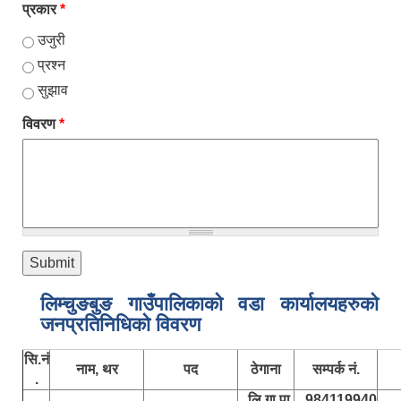
प्रकार
*
उजुरी
प्रश्न
सुझाव
विवरण
*
लिम्चुङबुङ गाउँपालिकाकाे वडा कार्यालयहरुकाे
जनप्रतिनिधिकाे विवरण
सि.नं
नाम, थर
पद
ठेगाना
सम्पर्क नं.
.
लि.गा.पा.
984119940