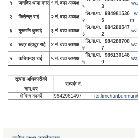
१
जनदिप थापा मगर
१ नं. वडा अध्यक्ष
wa
१
3
लि.गा.पा.
984981536
w
२
जितेन्द्र राई
२ नं. वडा अध्यक्ष
२
5
m
लि.गा.पा.
984280547
३
गुरुमणि कुमाई
३ नं. वडा अध्यक्ष
wa
३
2
लि.गा.पा.
984288708
४
छत्र बहादुर राई
४ नं. वडा अध्यक्ष
wa
४
7
लि.गा.पा.
986130148
५
कबिचन्द्र राई
५ नं. वडा अध्यक्ष
wa
५
0
सूचना अधिकारीकाे
सम्पर्क नं.
नाम,थर
गोबिन्द कार्की
9842961497
ito.limchunbunmun