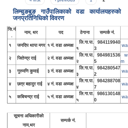
लिम्चुङबुङ गाउँपालिकाकाे वडा कार्यालयहरुकाे
जनप्रतिनिधिकाे विवरण
सि.नं
नाम, थर
पद
ठेगाना
सम्पर्क नं.
.
लि.गा.पा.
984119940
१
जनदिप थापा मगर
१ नं. वडा अध्यक्ष
wa
१
3
लि.गा.पा.
984981536
w
२
जितेन्द्र राई
२ नं. वडा अध्यक्ष
२
5
m
लि.गा.पा.
984280547
३
गुरुमणि कुमाई
३ नं. वडा अध्यक्ष
wa
३
2
लि.गा.पा.
984288708
४
छत्र बहादुर राई
४ नं. वडा अध्यक्ष
wa
४
7
लि.गा.पा.
986130148
५
कबिचन्द्र राई
५ नं. वडा अध्यक्ष
wa
५
0
सूचना अधिकारीकाे
सम्पर्क नं.
नाम,थर