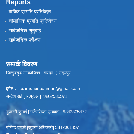
Reports
वार्षिक प्रगति प्रतिवेदन
चौमासिक प्रगति प्रतिवेदन
सार्वजनिक सुनुवाई
सार्वजनिक परीक्षण
सम्पर्क विवरण
लिम्चुङबुङ गाउँपालिका –बाराहा–३ उदयपुर
इमेल :-
ito.limchunbunmun@gmail.com
सन्देश राई [प्र.प्र.अ.] 9862989971
गुरुमणी कुमाई [गाउँपालिका प्रबक्ता] 9842805472
गोबिन्द कार्की [सूचना अधिकारी] 9842961497