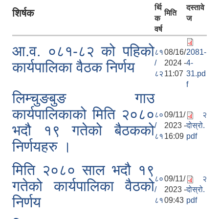
र्थि
दस्तावे
शिर्षक
मिति
क
ज
वर्ष
आ.व. ०८१-८२ को पहिको
८१
08/16/
2081-
/
2024 -
4-
कार्यपालिका वैठक निर्णय
८२
11:07
31.pd
f
लिम्चुङबुङ गाउ
कार्यपालिकाको मिति २०८०
८०
09/11/
२
/
2023 -
दोस्रो.
भदौ १९ गतेको बैठकको
८१
16:09
pdf
निर्णयहरु ।
मिति २०८० साल भदौ १९
८०
09/11/
२
गतेको कार्यपालिका वैठको
/
2023 -
दोस्रो.
निर्णय
८१
09:43
pdf