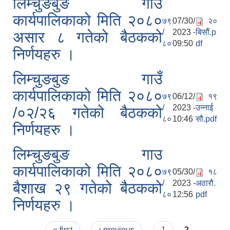
लिम्चुङबुङ गाउ
कार्यपालिकाको मिति २०८०
७९
07/30/
२०
/
2023 -
बिसौं.p
असार ८ गतेको बैठकको
८०
09:50
df
निर्णयहरु ।
लिम्चुङबुङ गाउँ
कार्यपालिकाको मिति २०८०
७९
06/12/
१९
/
2023 -
उन्नाई
/०२/२६ गतेको बैठकको
८०
10:46
सौ.pdf
निर्णयहरु ।
लिम्चुङबुङ गाउ
कार्यपालिकाको मिति २०८०
७९
05/30/
१८
/
2023 -
अठारौ.
बैशाख २९ गतेको बैठकको
८०
12:56
pdf
निर्णयहरु ।
Pages
« first
‹ previous
1
2