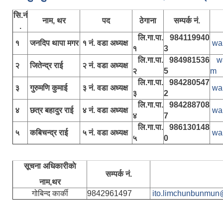
सि.नं
नाम, थर
पद
ठेगाना
सम्पर्क नं.
.
लि.गा.पा.
984119940
१
जनदिप थापा मगर
१ नं. वडा अध्यक्ष
wa
१
3
लि.गा.पा.
984981536
w
२
जितेन्द्र राई
२ नं. वडा अध्यक्ष
२
5
m
लि.गा.पा.
984280547
३
गुरुमणि कुमाई
३ नं. वडा अध्यक्ष
wa
३
2
लि.गा.पा.
984288708
४
छत्र बहादुर राई
४ नं. वडा अध्यक्ष
wa
४
7
लि.गा.पा.
986130148
५
कबिचन्द्र राई
५ नं. वडा अध्यक्ष
wa
५
0
सूचना अधिकारीकाे
सम्पर्क नं.
नाम,थर
गोबिन्द कार्की
9842961497
ito.limchunbunmun