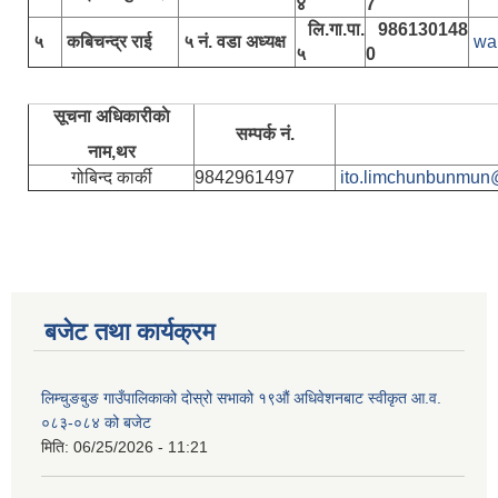
४
7
लि.गा.पा.
986130148
५
कबिचन्द्र राई
५ नं. वडा अध्यक्ष
wa
५
0
सूचना अधिकारीकाे
सम्पर्क नं.
नाम,थर
गोबिन्द कार्की
9842961497
ito.limchunbunmun
बजेट तथा कार्यक्रम
लिम्चुङबुङ गाउँपालिकाको दोस्रो सभाको १९औं अधिवेशनबाट स्वीकृत आ.व.
०८३-०८४ को बजेट
मिति:
06/25/2026 - 11:21