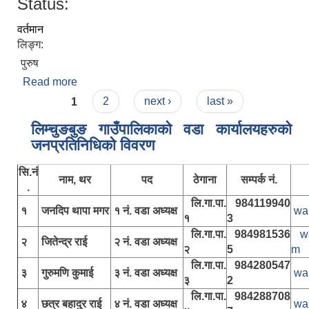
Status:
वर्तमान
लिङ्ग:
पुरुष
Read more
about क्षेत्र बहादुर बि.क.
Pages
1
2
next ›
last »
लिम्चुङबुङ गाउँपालिकाकाे वडा कार्यालयहरुकाे
जनप्रतिनिधिकाे विवरण
सि.नं
नाम, थर
पद
ठेगाना
सम्पर्क नं.
.
लि.गा.पा.
984119940
१
जनदिप थापा मगर
१ नं. वडा अध्यक्ष
wa
१
3
लि.गा.पा.
984981536
w
२
जितेन्द्र राई
२ नं. वडा अध्यक्ष
२
5
m
लि.गा.पा.
984280547
३
गुरुमणि कुमाई
३ नं. वडा अध्यक्ष
wa
३
2
लि.गा.पा.
984288708
४
छत्र बहादुर राई
४ नं. वडा अध्यक्ष
wa