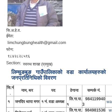
सि.अ.हे.व.
ईमेल:
limchungbunghealth@gmail.com
फोन:
९८४२८२८५९६
Section:
स्वस्थ शाखा (प्रमुख)
लिम्चुङबुङ गाउँपालिकाकाे वडा कार्यालयहरुकाे
जनप्रतिनिधिकाे विवरण
सि.नं
नाम, थर
पद
ठेगाना
सम्पर्क नं.
.
लि.गा.पा.
984119940
१
जनदिप थापा मगर
१ नं. वडा अध्यक्ष
wa
१
3
लि.गा.पा.
984981536
w