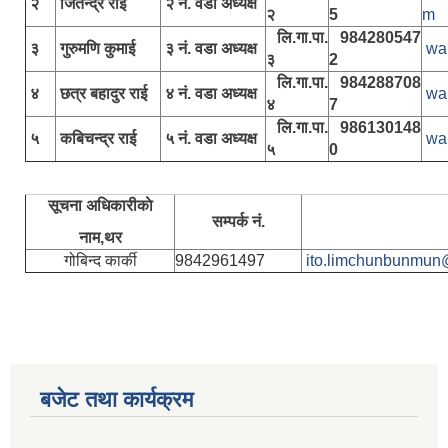
२
जितेन्द्र राई
२ नं. वडा अध्यक्ष
२
5
m
लि.गा.पा.
984280547
३
गुरुमणि कुमाई
३ नं. वडा अध्यक्ष
wa
३
2
लि.गा.पा.
984288708
४
छत्र बहादुर राई
४ नं. वडा अध्यक्ष
wa
४
7
लि.गा.पा.
986130148
५
कबिचन्द्र राई
५ नं. वडा अध्यक्ष
wa
५
0
सूचना अधिकारीकाे
सम्पर्क नं.
नाम,थर
गोबिन्द कार्की
9842961497
ito.limchunbunmun
बजेट तथा कार्यक्रम