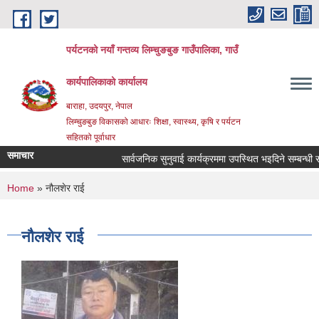
Skip to main content
पर्यटनको नयाँ गन्तव्य लिम्चुङबुङ गाउँपालिका, गाउँ
कार्यपालिकाको कार्यालय
बाराहा, उदयपुर, नेपाल
लिम्चुङबुङ विकासको आधारः शिक्षा, स्वास्थ्य, कृषि र पर्यटन
सहितको पूर्वाधार
समाचार
सार्वजनिक सुनुवाई कार्यक्रममा उपस्थित भइदिने सम्बन्धी सूच
You are here
Home
» नौलशेर राई
नौलशेर राई