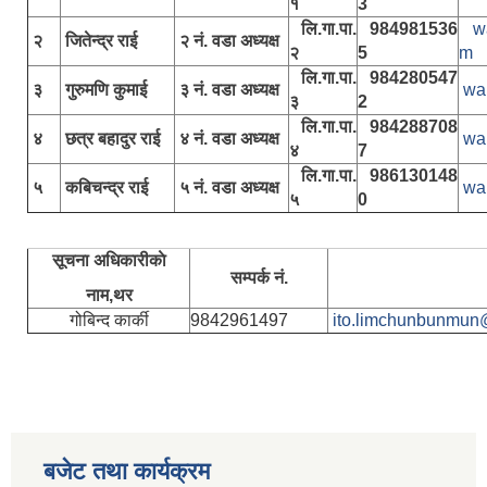
१
3
लि.गा.पा.
984981536
w
२
जितेन्द्र राई
२ नं. वडा अध्यक्ष
२
5
m
लि.गा.पा.
984280547
३
गुरुमणि कुमाई
३ नं. वडा अध्यक्ष
wa
३
2
लि.गा.पा.
984288708
४
छत्र बहादुर राई
४ नं. वडा अध्यक्ष
wa
४
7
लि.गा.पा.
986130148
५
कबिचन्द्र राई
५ नं. वडा अध्यक्ष
wa
५
0
सूचना अधिकारीकाे
सम्पर्क नं.
नाम,थर
गोबिन्द कार्की
9842961497
ito.limchunbunmun
बजेट तथा कार्यक्रम