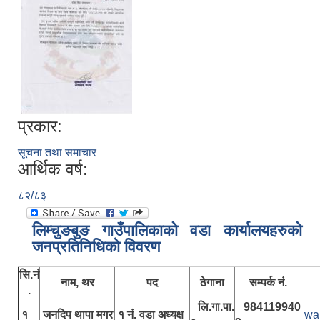
प्रकार:
सूचना तथा समाचार
आर्थिक वर्ष:
८२/८३
लिम्चुङबुङ गाउँपालिकाकाे वडा कार्यालयहरुकाे
जनप्रतिनिधिकाे विवरण
सि.नं
नाम, थर
पद
ठेगाना
सम्पर्क नं.
.
लि.गा.पा.
984119940
१
जनदिप थापा मगर
१ नं. वडा अध्यक्ष
wa