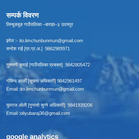
सम्पर्क विवरण
लिम्चुङबुङ गाउँपालिका –बाराहा–३ उदयपुर
इमेल :-
ito.limchunbunmun@gmail.com
सन्देश राई [प्र.प्र.अ.] 9862989971
गुरुमणी कुमाई [गाउँपालिका प्रबक्ता] 9842805472
गोबिन्द कार्की [सूचना अधिकारी] 9842961497
Email :
ito.limchunbunmun@gmail.com
युवराज ओली [गुनासो सुन्ने अधिकारी] 9841939206
Email :
oliyubaraj36@gmail.com
google analytics