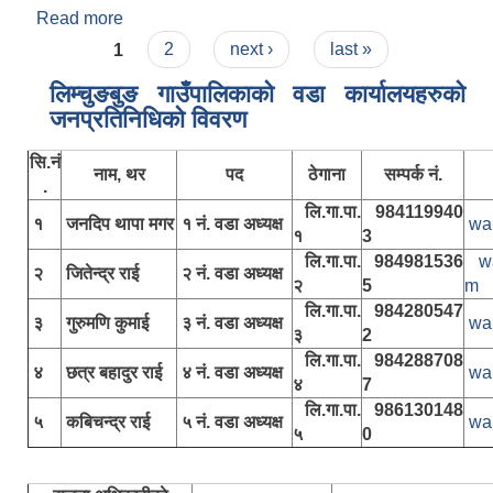
Read more
about गुरुमणी कुमाई
Pages
1
2
next ›
last »
लिम्चुङबुङ गाउँपालिकाकाे वडा कार्यालयहरुकाे
जनप्रतिनिधिकाे विवरण
सि.नं
नाम, थर
पद
ठेगाना
सम्पर्क नं.
.
लि.गा.पा.
984119940
१
जनदिप थापा मगर
१ नं. वडा अध्यक्ष
wa
१
3
लि.गा.पा.
984981536
w
२
जितेन्द्र राई
२ नं. वडा अध्यक्ष
२
5
m
लि.गा.पा.
984280547
३
गुरुमणि कुमाई
३ नं. वडा अध्यक्ष
wa
३
2
लि.गा.पा.
984288708
४
छत्र बहादुर राई
४ नं. वडा अध्यक्ष
wa
४
7
लि.गा.पा.
986130148
५
कबिचन्द्र राई
५ नं. वडा अध्यक्ष
wa
५
0