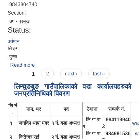
9843804740
Section:
उप - प्रमुख
Status:
वर्तमान
लिङ्ग:
पुरुष
Read more
about पुष्पलाल राई
Pages
1
2
next ›
last »
लिम्चुङबुङ गाउँपालिकाकाे वडा कार्यालयहरुकाे
जनप्रतिनिधिकाे विवरण
सि.नं
नाम, थर
पद
ठेगाना
सम्पर्क नं.
.
लि.गा.पा.
984119940
१
जनदिप थापा मगर
१ नं. वडा अध्यक्ष
wa
१
3
लि.गा.पा.
984981536
w
२
जितेन्द्र राई
२ नं. वडा अध्यक्ष