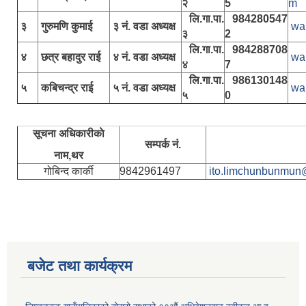
२
5
m
लि.गा.पा.
984280547
३
गुरुमणि कुमाई
३ नं. वडा अध्यक्ष
wa
३
2
लि.गा.पा.
984288708
४
छत्र बहादुर राई
४ नं. वडा अध्यक्ष
wa
४
7
लि.गा.पा.
986130148
५
कबिचन्द्र राई
५ नं. वडा अध्यक्ष
wa
५
0
सूचना अधिकारीकाे
सम्पर्क नं.
नाम,थर
गोबिन्द कार्की
9842961497
ito.limchunbunmun
बजेट तथा कार्यक्रम