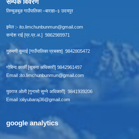
सम्पर्क विवरण
लिम्चुङबुङ गाउँपालिका –बाराहा–३ उदयपुर
इमेल :-
ito.limchunbunmun@gmail.com
सन्देश राई [प्र.प्र.अ.] 9862989971
गुरुमणी कुमाई [गाउँपालिका प्रबक्ता] 9842805472
गोबिन्द कार्की [सूचना अधिकारी] 9842961497
Email :
ito.limchunbunmun@gmail.com
युवराज ओली [गुनासो सुन्ने अधिकारी] 9841939206
Email :
oliyubaraj36@gmail.com
google analytics