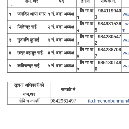
नाम, थर
पद
ठेगाना
सम्पर्क नं.
.
लि.गा.पा.
984119940
१
जनदिप थापा मगर
१ नं. वडा अध्यक्ष
wa
१
3
लि.गा.पा.
984981536
w
२
जितेन्द्र राई
२ नं. वडा अध्यक्ष
२
5
m
लि.गा.पा.
984280547
३
गुरुमणि कुमाई
३ नं. वडा अध्यक्ष
wa
३
2
लि.गा.पा.
984288708
४
छत्र बहादुर राई
४ नं. वडा अध्यक्ष
wa
४
7
लि.गा.पा.
986130148
५
कबिचन्द्र राई
५ नं. वडा अध्यक्ष
wa
५
0
सूचना अधिकारीकाे
सम्पर्क नं.
नाम,थर
गोबिन्द कार्की
9842961497
ito.limchunbunmun