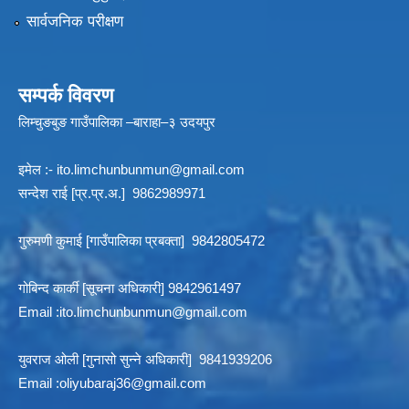
सार्वजनिक परीक्षण
सम्पर्क विवरण
लिम्चुङबुङ गाउँपालिका –बाराहा–३ उदयपुर
इमेल :-
ito.limchunbunmun@gmail.com
सन्देश राई [प्र.प्र.अ.] 9862989971
गुरुमणी कुमाई [गाउँपालिका प्रबक्ता] 9842805472
गोबिन्द कार्की [सूचना अधिकारी] 9842961497
Email :
ito.limchunbunmun@gmail.com
युवराज ओली [गुनासो सुन्ने अधिकारी] 9841939206
Email :
oliyubaraj36@gmail.com