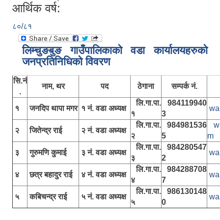
आर्थिक वर्ष:
८०/८१
लिम्चुङबुङ गाउँपालिकाकाे वडा कार्यालयहरुकाे
जनप्रतिनिधिकाे विवरण
सि.नं
नाम, थर
पद
ठेगाना
सम्पर्क नं.
.
लि.गा.पा.
984119940
१
जनदिप थापा मगर
१ नं. वडा अध्यक्ष
wa
१
3
लि.गा.पा.
984981536
w
२
जितेन्द्र राई
२ नं. वडा अध्यक्ष
२
5
m
लि.गा.पा.
984280547
३
गुरुमणि कुमाई
३ नं. वडा अध्यक्ष
wa
३
2
लि.गा.पा.
984288708
४
छत्र बहादुर राई
४ नं. वडा अध्यक्ष
wa
४
7
लि.गा.पा.
986130148
५
कबिचन्द्र राई
५ नं. वडा अध्यक्ष
wa
५
0