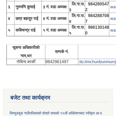
लि.गा.पा.
984280547
३
गुरुमणि कुमाई
३ नं. वडा अध्यक्ष
wa
३
2
लि.गा.पा.
984288708
४
छत्र बहादुर राई
४ नं. वडा अध्यक्ष
wa
४
7
लि.गा.पा.
986130148
५
कबिचन्द्र राई
५ नं. वडा अध्यक्ष
wa
५
0
सूचना अधिकारीकाे
सम्पर्क नं.
नाम,थर
गोबिन्द कार्की
9842961497
ito.limchunbunmun
बजेट तथा कार्यक्रम
लिम्चुङबुङ गाउँपालिकाको दोस्रो सभाको १९औं अधिवेशनबाट स्वीकृत आ.व.