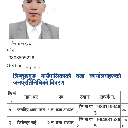
गाउँसभा सदस्य
फोन:
9808805226
Section:
वडा नं १
लिम्चुङबुङ गाउँपालिकाकाे वडा कार्यालयहरुकाे
जनप्रतिनिधिकाे विवरण
सि.नं
नाम, थर
पद
ठेगाना
सम्पर्क नं.
.
लि.गा.पा.
984119940
१
जनदिप थापा मगर
१ नं. वडा अध्यक्ष
wa
१
3
लि.गा.पा.
984981536
w
२
जितेन्द्र राई
२ नं. वडा अध्यक्ष
२
5
m