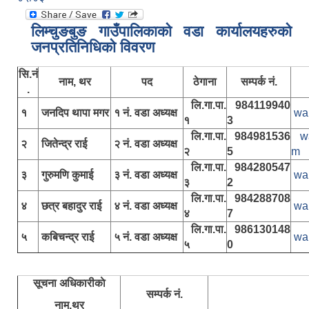
लिम्चुङबुङ गाउँपालिकाकाे वडा कार्यालयहरुकाे
जनप्रतिनिधिकाे विवरण
सि.नं
नाम, थर
पद
ठेगाना
सम्पर्क नं.
.
लि.गा.पा.
984119940
१
जनदिप थापा मगर
१ नं. वडा अध्यक्ष
wa
१
3
लि.गा.पा.
984981536
w
२
जितेन्द्र राई
२ नं. वडा अध्यक्ष
२
5
m
लि.गा.पा.
984280547
३
गुरुमणि कुमाई
३ नं. वडा अध्यक्ष
wa
३
2
लि.गा.पा.
984288708
४
छत्र बहादुर राई
४ नं. वडा अध्यक्ष
wa
४
7
लि.गा.पा.
986130148
५
कबिचन्द्र राई
५ नं. वडा अध्यक्ष
wa
५
0
सूचना अधिकारीकाे
सम्पर्क नं.
नाम,थर