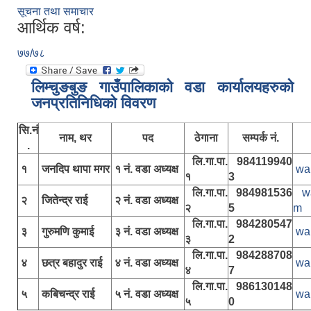
सूचना तथा समाचार
आर्थिक वर्ष:
७७/७८
लिम्चुङबुङ गाउँपालिकाकाे वडा कार्यालयहरुकाे
जनप्रतिनिधिकाे विवरण
सि.नं
नाम, थर
पद
ठेगाना
सम्पर्क नं.
.
लि.गा.पा.
984119940
१
जनदिप थापा मगर
१ नं. वडा अध्यक्ष
wa
१
3
लि.गा.पा.
984981536
w
२
जितेन्द्र राई
२ नं. वडा अध्यक्ष
२
5
m
लि.गा.पा.
984280547
३
गुरुमणि कुमाई
३ नं. वडा अध्यक्ष
wa
३
2
लि.गा.पा.
984288708
४
छत्र बहादुर राई
४ नं. वडा अध्यक्ष
wa
४
7
लि.गा.पा.
986130148
५
कबिचन्द्र राई
५ नं. वडा अध्यक्ष
wa
५
0