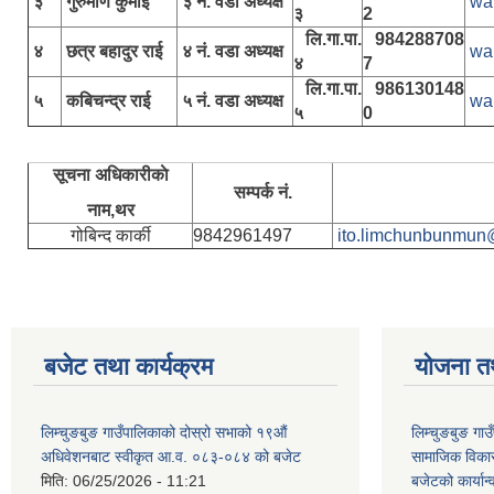
३
गुरुमणि कुमाई
३ नं. वडा अध्यक्ष
wa
३
2
लि.गा.पा.
984288708
४
छत्र बहादुर राई
४ नं. वडा अध्यक्ष
wa
४
7
लि.गा.पा.
986130148
५
कबिचन्द्र राई
५ नं. वडा अध्यक्ष
wa
५
0
सूचना अधिकारीकाे
सम्पर्क नं.
नाम,थर
गोबिन्द कार्की
9842961497
ito.limchunbunmun
बजेट तथा कार्यक्रम
योजना त
लिम्चुङबुङ गाउँपालिकाको दोस्रो सभाको १९औं
लिम्चुङबुङ ग
अधिवेशनबाट स्वीकृत आ.व. ०८३-०८४ को बजेट
सामाजिक विकास
मिति:
06/25/2026 - 11:21
बजेटको कार्या