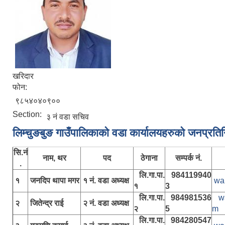
खरिदार
फोन:
९८५४०४०९००
Section:
३ नं वडा सचिव
लिम्चुङबुङ गाउँपालिकाकाे वडा कार्यालयहरुकाे जनप्रति
सि.नं
नाम, थर
पद
ठेगाना
सम्पर्क नं.
.
लि.गा.पा.
984119940
१
जनदिप थापा मगर
१ नं. वडा अध्यक्ष
wa
१
3
लि.गा.पा.
984981536
w
२
जितेन्द्र राई
२ नं. वडा अध्यक्ष
२
5
m
लि.गा.पा.
984280547