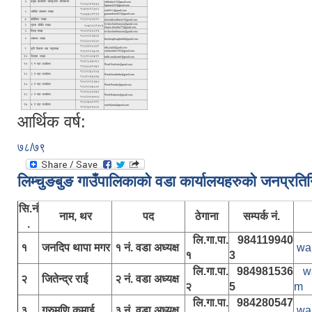
आर्थिक वर्ष:
७८/७९
लिम्चुङबुङ गाउँपालिकाकाे वडा कार्यालयहरुकाे जनप्रति
सि.नं
नाम, थर
पद
ठेगाना
सम्पर्क नं.
.
लि.गा.पा.
984119940
१
जनदिप थापा मगर
१ नं. वडा अध्यक्ष
wa
१
3
लि.गा.पा.
984981536
w
२
जितेन्द्र राई
२ नं. वडा अध्यक्ष
२
5
m
लि.गा.पा.
984280547
३
गुरुमणि कुमाई
३ नं. वडा अध्यक्ष
wa