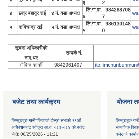
३
2
लि.गा.पा.
984288708
४
छत्र बहादुर राई
४ नं. वडा अध्यक्ष
wa
४
7
लि.गा.पा.
986130148
५
कबिचन्द्र राई
५ नं. वडा अध्यक्ष
wa
५
0
सूचना अधिकारीकाे
सम्पर्क नं.
नाम,थर
गोबिन्द कार्की
9842961497
ito.limchunbunmun
बजेट तथा कार्यक्रम
योजना त
लिम्चुङबुङ गाउँपालिकाको दोस्रो सभाको १९औं
लिम्चुङबुङ ग
अधिवेशनबाट स्वीकृत आ.व. ०८३-०८४ को बजेट
सामाजिक विकास
मिति:
06/25/2026 - 11:21
बजेटको कार्या