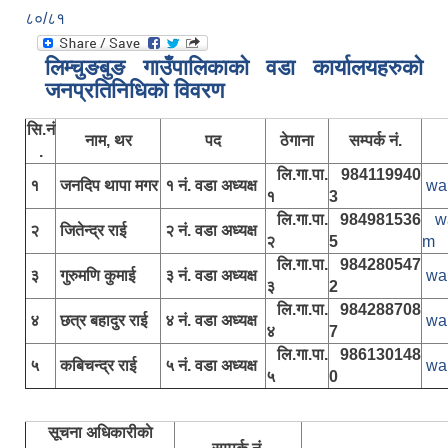
८०/८१
लिम्चुङबुङ गाउँपालिकाकाे वडा कार्यालयहरुकाे
जनप्रतिनिधिकाे विवरण
सि.नं
नाम, थर
पद
ठेगाना
सम्पर्क नं.
.
लि.गा.पा.
984119940
१
जनदिप थापा मगर
१ नं. वडा अध्यक्ष
wa
१
3
लि.गा.पा.
984981536
w
२
जितेन्द्र राई
२ नं. वडा अध्यक्ष
२
5
m
लि.गा.पा.
984280547
३
गुरुमणि कुमाई
३ नं. वडा अध्यक्ष
wa
३
2
लि.गा.पा.
984288708
४
छत्र बहादुर राई
४ नं. वडा अध्यक्ष
wa
४
7
लि.गा.पा.
986130148
५
कबिचन्द्र राई
५ नं. वडा अध्यक्ष
wa
५
0
सूचना अधिकारीकाे