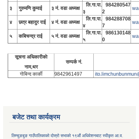
लि.गा.पा.
984280547
३
गुरुमणि कुमाई
३ नं. वडा अध्यक्ष
wa
३
2
लि.गा.पा.
984288708
४
छत्र बहादुर राई
४ नं. वडा अध्यक्ष
wa
४
7
लि.गा.पा.
986130148
५
कबिचन्द्र राई
५ नं. वडा अध्यक्ष
wa
५
0
सूचना अधिकारीकाे
सम्पर्क नं.
नाम,थर
गोबिन्द कार्की
9842961497
ito.limchunbunmun
बजेट तथा कार्यक्रम
लिम्चुङबुङ गाउँपालिकाको दोस्रो सभाको १९औं अधिवेशनबाट स्वीकृत आ.व.