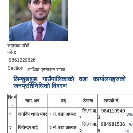
सहायक पाँचौं
फोन:
9861229626
Section:
आर्थिक प्रशासन शाखा
लिम्चुङबुङ गाउँपालिकाकाे वडा कार्यालयहरुकाे
जनप्रतिनिधिकाे विवरण
सि.नं
नाम, थर
पद
ठेगाना
सम्पर्क नं.
.
लि.गा.पा.
984119940
१
जनदिप थापा मगर
१ नं. वडा अध्यक्ष
wa
१
3
लि.गा.पा.
984981536
w
२
जितेन्द्र राई
२ नं. वडा अध्यक्ष
२
5
m