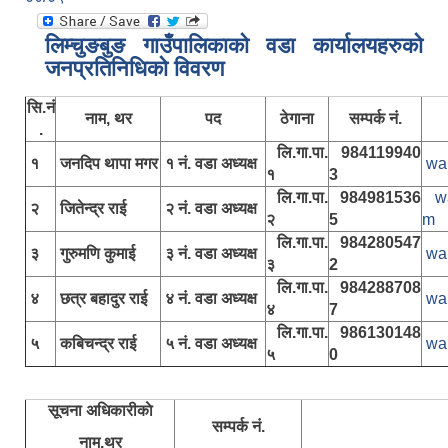
लिम्चुङबुङ गाउँपालिकाकाे वडा कार्यालयहरुकाे
जनप्रतिनिधिकाे विवरण
सि.नं
नाम, थर
पद
ठेगाना
सम्पर्क नं.
.
लि.गा.पा.
984119940
१
जनदिप थापा मगर
१ नं. वडा अध्यक्ष
wa
१
3
लि.गा.पा.
984981536
w
२
जितेन्द्र राई
२ नं. वडा अध्यक्ष
२
5
m
लि.गा.पा.
984280547
३
गुरुमणि कुमाई
३ नं. वडा अध्यक्ष
wa
३
2
लि.गा.पा.
984288708
४
छत्र बहादुर राई
४ नं. वडा अध्यक्ष
wa
४
7
लि.गा.पा.
986130148
५
कबिचन्द्र राई
५ नं. वडा अध्यक्ष
wa
५
0
सूचना अधिकारीकाे
सम्पर्क नं.
नाम,थर