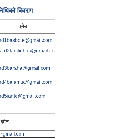
निधिकाे विवरण
इमेल
rd1basbote@gmail.com
ard2tamlichha@gmail.co
rd3baraha@gmail.com
rd4balamta@gmail.com
rd5jante@gmail.com
इमेल
@gmail.com