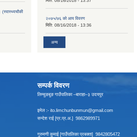
मिति:
08/16/2018 - 13:37
 (स्वास्थ्यचौकी
२०७५/७६ को आय विवरण
मिति:
08/16/2018 - 13:36
अन्य
सम्पर्क विवरण
लिम्चुङबुङ गाउँपालिका –बाराहा–३ उदयपुर
इमेल :-
ito.limchunbunmun@gmail.com
सन्देश राई [प्र.प्र.अ.] 9862989971
गुरुमणी कुमाई [गाउँपालिका प्रबक्ता] 9842805472