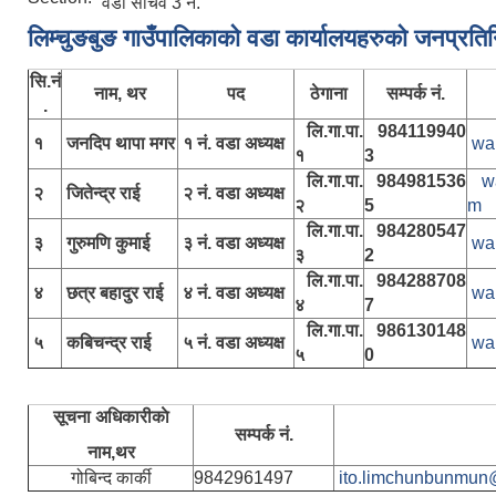
वडा सचिव 3 न.
लिम्चुङबुङ गाउँपालिकाकाे वडा कार्यालयहरुकाे जनप्रति
सि.नं
नाम, थर
पद
ठेगाना
सम्पर्क नं.
.
लि.गा.पा.
984119940
१
जनदिप थापा मगर
१ नं. वडा अध्यक्ष
wa
१
3
लि.गा.पा.
984981536
w
२
जितेन्द्र राई
२ नं. वडा अध्यक्ष
२
5
m
लि.गा.पा.
984280547
३
गुरुमणि कुमाई
३ नं. वडा अध्यक्ष
wa
३
2
लि.गा.पा.
984288708
४
छत्र बहादुर राई
४ नं. वडा अध्यक्ष
wa
४
7
लि.गा.पा.
986130148
५
कबिचन्द्र राई
५ नं. वडा अध्यक्ष
wa
५
0
सूचना अधिकारीकाे
सम्पर्क नं.
नाम,थर
गोबिन्द कार्की
9842961497
ito.limchunbunmun