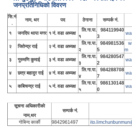
जनप्रतिनिधिकाे विवरण
सि.नं
नाम, थर
पद
ठेगाना
सम्पर्क नं.
.
लि.गा.पा.
984119940
१
जनदिप थापा मगर
१ नं. वडा अध्यक्ष
wa
१
3
लि.गा.पा.
984981536
w
२
जितेन्द्र राई
२ नं. वडा अध्यक्ष
२
5
m
लि.गा.पा.
984280547
३
गुरुमणि कुमाई
३ नं. वडा अध्यक्ष
wa
३
2
लि.गा.पा.
984288708
४
छत्र बहादुर राई
४ नं. वडा अध्यक्ष
wa
४
7
लि.गा.पा.
986130148
५
कबिचन्द्र राई
५ नं. वडा अध्यक्ष
wa
५
0
सूचना अधिकारीकाे
सम्पर्क नं.
नाम,थर
गोबिन्द कार्की
9842961497
ito.limchunbunmun