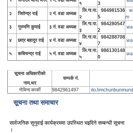
१
जनदिप थापा मगर
१ नं. वडा अध्यक्ष
wa
१
3
लि.गा.पा.
984981536
w
२
जितेन्द्र राई
२ नं. वडा अध्यक्ष
२
5
m
लि.गा.पा.
984280547
३
गुरुमणि कुमाई
३ नं. वडा अध्यक्ष
wa
३
2
लि.गा.पा.
984288708
४
छत्र बहादुर राई
४ नं. वडा अध्यक्ष
wa
४
7
लि.गा.पा.
986130148
५
कबिचन्द्र राई
५ नं. वडा अध्यक्ष
wa
५
0
सूचना अधिकारीकाे
सम्पर्क नं.
नाम,थर
गोबिन्द कार्की
9842961497
ito.limchunbunmun
सूचना तथा समाचार
सार्वजनिक सुनुवाई कार्यक्रममा उपस्थित भइदिने सम्बन्धी सूचना
।